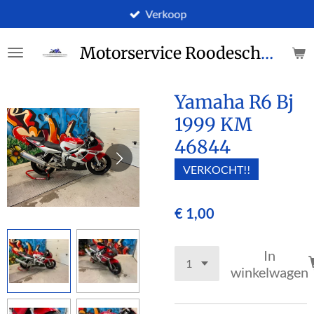
Verkoop
Ga
direct
naar
Motorservice Roodeschool
de
hoofdinhoud
Yamaha R6 Bj
1999 KM
46844
VERKOCHT!!
€ 1,00
In
winkelwagen