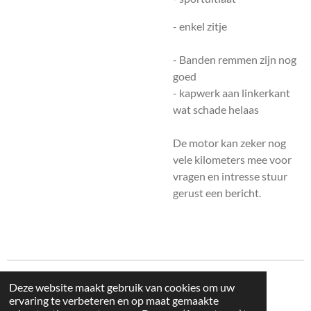
- enkel zitje
- Banden remmen zijn nog
goed
- kapwerk aan linkerkant
wat schade helaas
De motor kan zeker nog
vele kilometers mee voor
vragen en intresse stuur
gerust een bericht.
© 2025 - 2026 MotorserviceRoodeschool.nl
Deze website maakt gebruik van cookies om uw
ervaring te verbeteren en op maat gemaakte
Powered by
JouwWeb