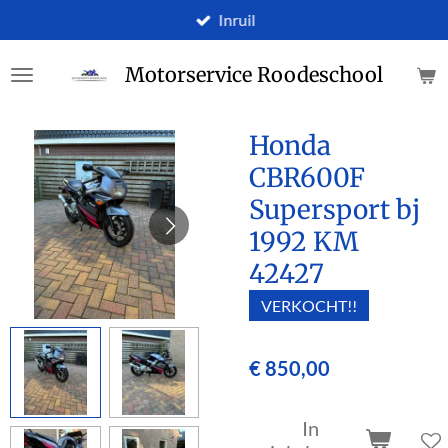
Inruil
Ga
direct
naar
Motorservice Roodeschool
de
hoofdinhoud
Honda
CBR600F
Supersport bj
1992 KM
42427
VERKOCHT!!
€ 850,00
In